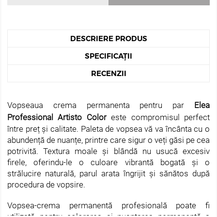
DESCRIERE PRODUS
SPECIFICAȚII
RECENZII
Vopseaua crema permanenta pentru par
Elea
Professional Artisto Color
este compromisul perfect
între preț și calitate. Paleta de vopsea vă va încânta cu o
abundență de nuanțe, printre care sigur o veți găsi pe cea
potrivită. Textura moale și blândă nu usucă excesiv
firele, oferindu-le o culoare vibrantă bogată și o
strălucire naturală, parul arata îngrijit și sănătos după
procedura de vopsire.
Vopsea-crema permanentă profesională poate fi
utilizată pentru colorarea și nuantarea permanentă a