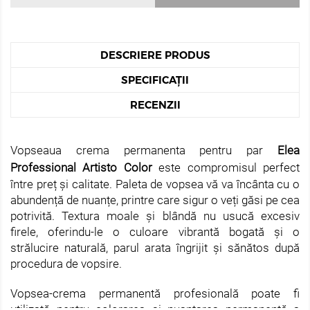
DESCRIERE PRODUS
SPECIFICAȚII
RECENZII
Vopseaua crema permanenta pentru par
Elea
Professional Artisto Color
este compromisul perfect
între preț și calitate. Paleta de vopsea vă va încânta cu o
abundență de nuanțe, printre care sigur o veți găsi pe cea
potrivită. Textura moale și blândă nu usucă excesiv
firele, oferindu-le o culoare vibrantă bogată și o
strălucire naturală, parul arata îngrijit și sănătos după
procedura de vopsire.
Vopsea-crema permanentă profesională poate fi
utilizată pentru colorarea și nuantarea permanentă a