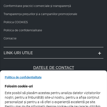
Conformitate practici comerciale și transparență
Transparența prețurilor și a campaniilor promoționale
Politica COOKIES
Politica de confidentialitate
Contacte
LINK-URI UTILE
DATELE DE CONTACT
+40 747 056 359
Politica de confidențialitate
Folosim cookie-uri
sales@estel.ro
Este posibil să plasăm acestea pentru analiza datelor vizitatorilor
Urmărește-ne pe rețele de socializare:
noștri, pentru a îmbunătăți site-ul nostru, pentru a afișa conținut
personalizat și pentru a vă oferi o experiență excelentă pe site.
Pentru mai multe informații despre cookie-urile pe care le utilizăm