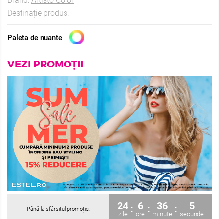
Brand:
Artisto Color
Destinație produs:
Paleta de nuante
VEZI PROMOȚII
24
6
36
3
:
:
:
Până la sfârșitul promoției:
zile
ore
minute
secunde