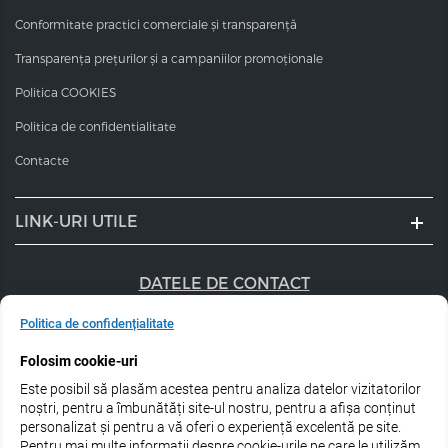
Conformitate practici comerciale și transparență
Transparența prețurilor și a campaniilor promoționale
Politica COOKIES
Politica de confidentialitate
Contacte
LINK-URI UTILE
DATELE DE CONTACT
+40 747 056 359
Politica de confidențialitate
Folosim cookie-uri
sales@estel.ro
Este posibil să plasăm acestea pentru analiza datelor vizitatorilor
Urmărește-ne pe rețele de socializare:
noștri, pentru a îmbunătăți site-ul nostru, pentru a afișa conținut
personalizat și pentru a vă oferi o experiență excelentă pe site.
Pentru mai multe informații despre cookie-urile pe care le utilizăm