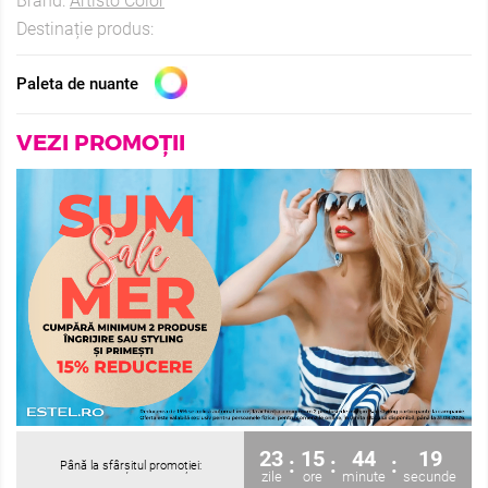
Brand:
Artisto Color
Destinație produs:
Paleta de nuante
VEZI PROMOȚII
23
15
44
19
:
:
:
Până la sfârșitul promoției:
zile
ore
minute
secunde