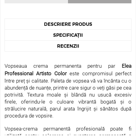
DESCRIERE PRODUS
SPECIFICAȚII
RECENZII
Vopseaua crema permanenta pentru par
Elea
Professional Artisto Color
este compromisul perfect
între preț și calitate. Paleta de vopsea vă va încânta cu o
abundență de nuanțe, printre care sigur o veți găsi pe cea
potrivită. Textura moale și blândă nu usucă excesiv
firele, oferindu-le o culoare vibrantă bogată și o
strălucire naturală, parul arata îngrijit și sănătos după
procedura de vopsire.
Vopsea-crema permanentă profesională poate fi
utilizată pentru colorarea și nuantarea permanentă a