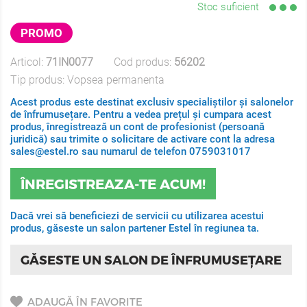
Stoc suficient
PROMO
Articol:
71IN0077
Cod produs:
56202
Tip produs:
Vopsea permanenta
Acest produs este destinat exclusiv specialiștilor și salonelor
de înfrumusețare. Pentru a vedea prețul și cumpara acest
produs, înregistrează un cont de profesionist (persoană
juridică) sau trimite o solicitare de activare cont la adresa
sales@estel.ro sau numarul de telefon 0759031017
ÎNREGISTREAZA-TE ACUM!
Dacă vrei să beneficiezi de servicii cu utilizarea acestui
produs, găseste un salon partener Estel în regiunea ta.
GĂSESTE UN SALON DE ÎNFRUMUSEȚARE
ADAUGĂ ÎN FAVORITE