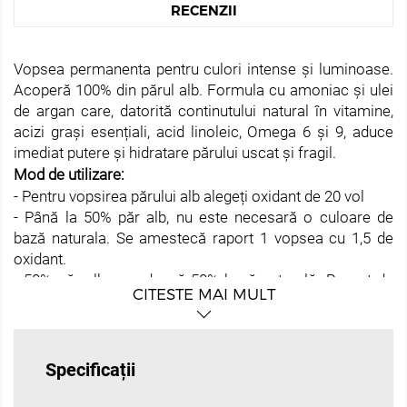
RECENZII
Vopsea permanenta pentru culori intense și luminoase.
Acoperă 100% din părul alb. Formula cu amoniac și ulei
de argan care, datorită continutului natural în vitamine,
acizi grași esențiali, acid linoleic, Omega 6 și 9, aduce
imediat putere și hidratare părului uscat și fragil.
Mod de utilizare:
- Pentru vopsirea părului alb alegeți oxidant de 20 vol
- Până la 50% păr alb, nu este necesară o culoare de
bază naturala. Se amestecă raport 1 vopsea cu 1,5 de
oxidant.
- 50% păr alb, se adaugă 50% bază naturală. Raport de
CITESTE MAI MULT
amestec 1 la 1 vopsea si oxidant. Pentru o acoperire mai
profundă a părului alb de 50%, puteți adăuga 1/2 din
vopsea cu un nivel natural mai închis
- De la + 70% păr alb, este necesară adăugarea bazei
Specificații
naturale minim 70%. Se amestecă in raport 1 la 1 oxidant
cu vopsea.