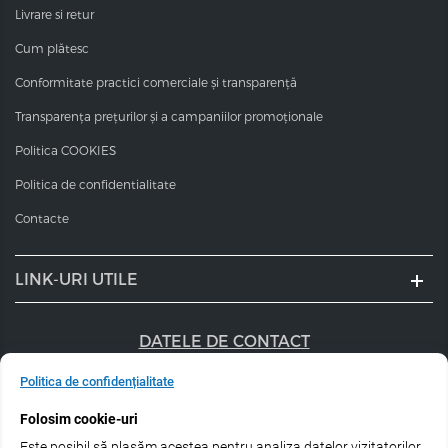
Livrare si retur
Cum plătesc
Conformitate practici comerciale și transparență
Transparența prețurilor și a campaniilor promoționale
Politica COOKIES
Politica de confidentialitate
Contacte
LINK-URI UTILE
DATELE DE CONTACT
+40 747 056 359
Politica de confidențialitate
Folosim cookie-uri
sales@estel.ro
Este posibil să plasăm acestea pentru analiza datelor vizitatorilor