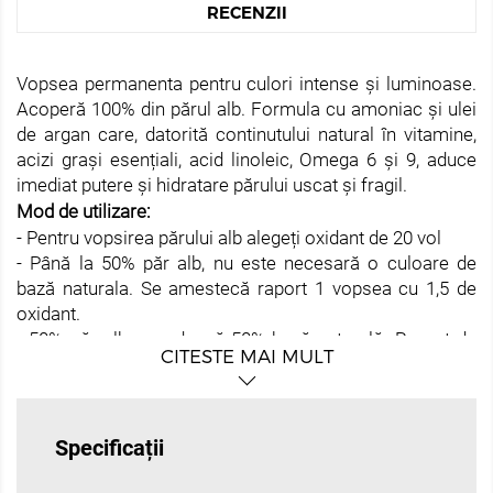
RECENZII
Vopsea permanenta pentru culori intense și luminoase.
Acoperă 100% din părul alb. Formula cu amoniac și ulei
de argan care, datorită continutului natural în vitamine,
acizi grași esențiali, acid linoleic, Omega 6 și 9, aduce
imediat putere și hidratare părului uscat și fragil.
Mod de utilizare:
- Pentru vopsirea părului alb alegeți oxidant de 20 vol
- Până la 50% păr alb, nu este necesară o culoare de
bază naturala. Se amestecă raport 1 vopsea cu 1,5 de
oxidant.
- 50% păr alb, se adaugă 50% bază naturală. Raport de
CITESTE MAI MULT
amestec 1 la 1 vopsea si oxidant. Pentru o acoperire mai
profundă a părului alb de 50%, puteți adăuga 1/2 din
vopsea cu un nivel natural mai închis
- De la + 70% păr alb, este necesară adăugarea bazei
Specificații
naturale minim 70%. Se amestecă in raport 1 la 1 oxidant
cu vopsea.