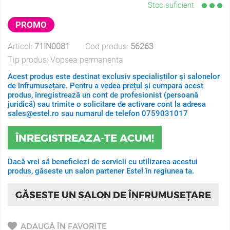
Stoc suficient
PROMO
Articol:
71IN0081
Cod produs:
56263
Tip produs:
Vopsea permanenta
Acest produs este destinat exclusiv specialiștilor și salonelor
de înfrumusețare. Pentru a vedea prețul și cumpara acest
produs, înregistrează un cont de profesionist (persoană
juridică) sau trimite o solicitare de activare cont la adresa
sales@estel.ro sau numarul de telefon 0759031017
ÎNREGISTREAZA-TE ACUM!
Dacă vrei să beneficiezi de servicii cu utilizarea acestui
produs, găseste un salon partener Estel în regiunea ta.
GĂSESTE UN SALON DE ÎNFRUMUSEȚARE
ADAUGĂ ÎN FAVORITE