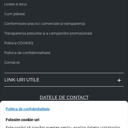
Livrare si retur
Cum plătesc
Conformitate practici comerciale și transparență
Transparența prețurilor și a campaniilor promoționale
Politica COOKIES
Politica de confidentialitate
Contacte
LINK-URI UTILE
DATELE DE CONTACT
+40 747 056 359
Politica de confidențialitate
Folosim cookie-uri
sales@estel.ro
Este posibil să plasăm acestea pentru analiza datelor vizitatorilor