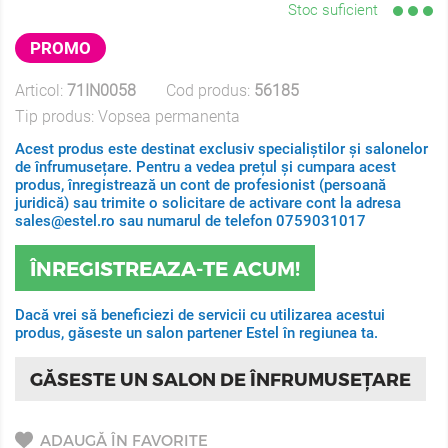
Stoc suficient
PROMO
Articol:
71IN0058
Cod produs:
56185
Tip produs:
Vopsea permanenta
Acest produs este destinat exclusiv specialiștilor și salonelor
de înfrumusețare. Pentru a vedea prețul și cumpara acest
produs, înregistrează un cont de profesionist (persoană
juridică) sau trimite o solicitare de activare cont la adresa
sales@estel.ro sau numarul de telefon 0759031017
ÎNREGISTREAZA-TE ACUM!
Dacă vrei să beneficiezi de servicii cu utilizarea acestui
produs, găseste un salon partener Estel în regiunea ta.
GĂSESTE UN SALON DE ÎNFRUMUSEȚARE
ADAUGĂ ÎN FAVORITE