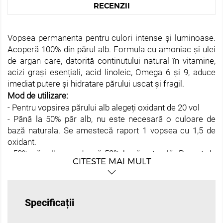
RECENZII
Vopsea permanenta pentru culori intense și luminoase.
Acoperă 100% din părul alb. Formula cu amoniac și ulei
de argan care, datorită continutului natural în vitamine,
acizi grași esențiali, acid linoleic, Omega 6 și 9, aduce
imediat putere și hidratare părului uscat și fragil.
Mod de utilizare:
- Pentru vopsirea părului alb alegeți oxidant de 20 vol
- Până la 50% păr alb, nu este necesară o culoare de
bază naturala. Se amestecă raport 1 vopsea cu 1,5 de
oxidant.
- 50% păr alb, se adaugă 50% bază naturală. Raport de
CITESTE MAI MULT
amestec 1 la 1 vopsea si oxidant. Pentru o acoperire mai
profundă a părului alb de 50%, puteți adăuga 1/2 din
vopsea cu un nivel natural mai închis
- De la + 70% păr alb, este necesară adăugarea bazei
Specificații
naturale minim 70%. Se amestecă in raport 1 la 1 oxidant
cu vopsea.