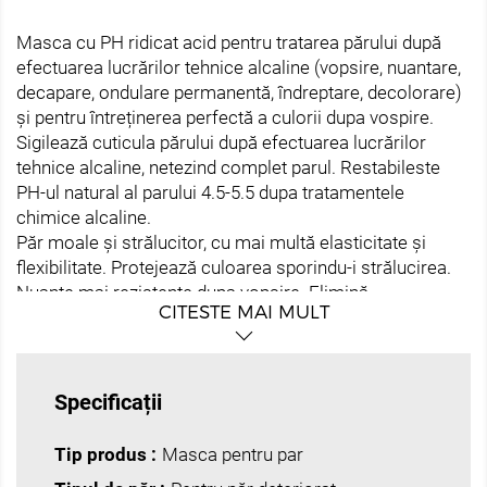
Masca cu PH ridicat acid pentru tratarea părului după
efectuarea lucrărilor tehnice alcaline (vopsire, nuantare,
decapare, ondulare permanentă, îndreptare, decolorare)
și pentru întreținerea perfectă a culorii dupa vospire.
Sigilează cuticula părului după efectuarea lucrărilor
tehnice alcaline, netezind complet parul. Restabileste
PH-ul natural al parului 4.5-5.5 dupa tratamentele
chimice alcaline.
Păr moale și strălucitor, cu mai multă elasticitate și
flexibilitate. Protejează culoarea sporindu-i strălucirea.
Nuante mai rezistente dupa vopsire. Elimină
CITESTE MAI MULT
electricitatea statică. Hrănește și hidratează firele de
pări și repară deteriorarile.
Mod de utilizare:
Aplicati pe par, distribuiti uniform. Se
Specificații
lasa sa actioneze cateva minute si se clateste cu apa din
abundenta.
Tip produs :
Masca pentru par