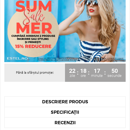
22
18
17
50
:
:
:
Până la sfârșitul promoției:
zile
ore
minute
secunde
DESCRIERE PRODUS
SPECIFICAȚII
RECENZII