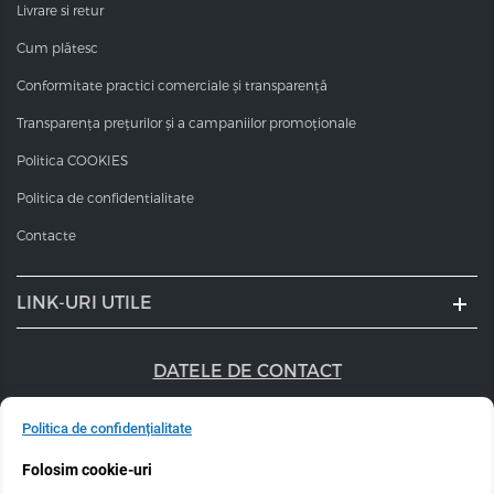
Livrare si retur
Cum plătesc
Conformitate practici comerciale și transparență
Transparența prețurilor și a campaniilor promoționale
Politica COOKIES
Politica de confidentialitate
Contacte
LINK-URI UTILE
DATELE DE CONTACT
+40 747 056 359
Politica de confidențialitate
sales@estel.ro
Folosim cookie-uri