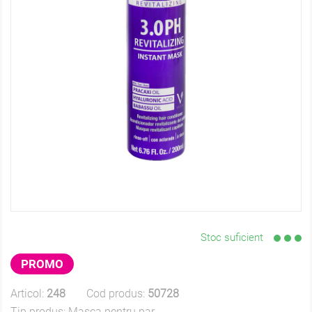
Stoc suficient
PROMO
Articol:
248
Cod produs:
50728
Tip produs:
Masca pentru par