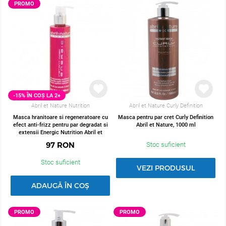
PROMO
-15% ÎN COȘ LA 2+
Abril et Nature Nutrition
Abril et Nature Curly Definition
Masca hranitoare si regeneratoare cu
Masca pentru par cret Curly Definition
efect anti-frizz pentru par degradat si
Abril et Nature, 1000 ml
extensii Energic Nutrition Abril et
Nature, 200 ml
97
RON
Stoc suficient
Stoc suficient
VEZI PRODUSUL
ADAUGĂ ÎN COȘ
PROMO
PROMO