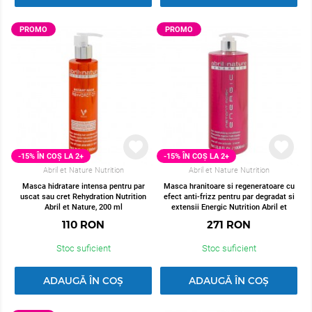
PROMO
PROMO
-15% ÎN COȘ LA 2+
-15% ÎN COȘ LA 2+
Abril et Nature Nutrition
Abril et Nature Nutrition
Masca hidratare intensa pentru par
Masca hranitoare si regeneratoare cu
uscat sau cret Rehydration Nutrition
efect anti-frizz pentru par degradat si
Abril et Nature, 200 ml
extensii Energic Nutrition Abril et
Nature, 1000 ml
110
RON
271
RON
Stoc suficient
Stoc suficient
ADAUGĂ ÎN COȘ
ADAUGĂ ÎN COȘ