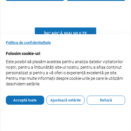
ÎNCARCĂ MAI MULTE
Politica de confidențialitate
1
2
5
...
Folosim cookie-uri
Este posibil să plasăm acestea pentru analiza datelor vizitatorilor
noștri, pentru a îmbunătăți site-ul nostru, pentru a afișa conținut
personalizat și pentru a vă oferi o experiență excelentă pe site.
Pentru mai multe informații despre cookie-urile pe care le utilizăm
deschidem setările.
PARTENER ESTEL
Acceptă toate
Ajustează setările
Refuză
Primește noutăți și oferte exclusive direct în inbox. Te poți
dezabona oricând. Vezi cum îți protejăm datele în Politica de
confidențialitate.