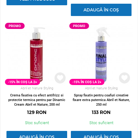
ADAUGĂ ÎN COȘ
PROMO
PROMO
-15% ÎN COȘ LA 2+
-15% ÎN COȘ LA 2+
Abril et Nature Styling
Abril et Nature Styling
Crema fixativa cu efect antifrizz si
Spray fixativ pentru coafuri creative
protectie termica pentru par Dinamic
fixare extra puternica Abril et Nature,
Cream Abril et Nature, 200 ml
250 ml
129
RON
133
RON
Stoc suficient
Stoc suficient
ADAUGĂ ÎN COȘ
ADAUGĂ ÎN COȘ