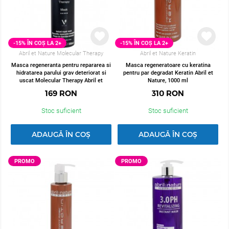
-15% ÎN COȘ LA 2+
-15% ÎN COȘ LA 2+
Abril et Nature Molecular Therapy
Abril et Nature Keratin
Masca regeneranta pentru repararea si
Masca regeneratoare cu keratina
hidratarea parului grav deteriorat si
pentru par degradat Keratin Abril et
uscat Molecular Therapy Abril et
Nature, 1000 ml
Nature, 200 ml
169
RON
310
RON
Stoc suficient
Stoc suficient
ADAUGĂ ÎN COȘ
ADAUGĂ ÎN COȘ
PROMO
PROMO