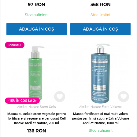
97
RON
368
RON
Stoc suficient
Stoc limitat
ADAUGĂ ÎN COȘ
ADAUGĂ ÎN COȘ
PROMO
-15% ÎN COȘ LA 2+
Abril et Nature Stem Cells
Abril et Nature Extra Volume
Masca cu celule stem vegetale pentru
Masca fortificare si mai mult volum
fortificare si regenerare par uscat Cell
pentru par fin si subtire Extra Volume
Innove Abril et Nature, 200 ml
Abril et Nature, 1000 ml
136
RON
Stoc suficient