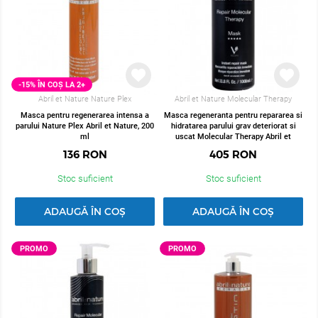
-15% ÎN COȘ LA 2+
Abril et Nature Nature Plex
Abril et Nature Molecular Therapy
Masca pentru regenerarea intensa a
Masca regeneranta pentru repararea si
parului Nature Plex Abril et Nature, 200
hidratarea parului grav deteriorat si
ml
uscat Molecular Therapy Abril et
Nature, 1000 ml
136
RON
405
RON
Stoc suficient
Stoc suficient
ADAUGĂ ÎN COȘ
ADAUGĂ ÎN COȘ
PROMO
PROMO