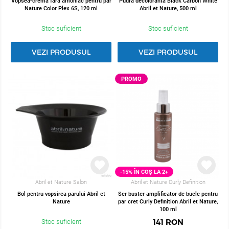
Vopsea-crema fara amoniac pentru par
Pudra decoloranta Black Carbon White
Nature Color Plex 6S, 120 ml
Abril et Nature, 500 ml
Stoc suficient
Stoc suficient
VEZI PRODUSUL
VEZI PRODUSUL
PROMO
-15% ÎN COȘ LA 2+
Abril et Nature Salon
Abril et Nature Curly Definition
Bol pentru vopsirea parului Abril et
Ser buster amplificator de bucle pentru
Nature
par cret Curly Definition Abril et Nature,
100 ml
141
RON
Stoc suficient