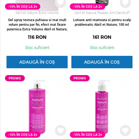
-15% ÎN COȘ LA 2+
-15% ÎN COȘ LA 2+
Abril et Nature Extra Volume
Abril et Nature Fepean Anti Dandruff
Gel spray textura pufoasa si mai mult
Lotiune anti-matreata si pentru scalp
volum pentru par fin, efect mat fixare
problematic Abril et Nature, 100 ml
puternica Extra Volume Abril et Nature,
100 ml
116
RON
161
RON
Stoc suficient
Stoc suficient
ADAUGĂ ÎN COȘ
ADAUGĂ ÎN COȘ
PROMO
PROMO
-15% ÎN COȘ LA 2+
-15% ÎN COȘ LA 2+