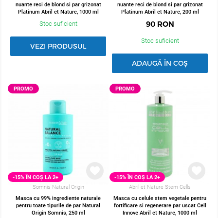
nuante reci de blond si par grizonat
nuante reci de blond si par grizonat
Platinum Abril et Nature, 1000 ml
Platinum Abril et Nature, 200 ml
90
RON
Stoc suficient
Stoc suficient
VEZI PRODUSUL
ADAUGĂ ÎN COȘ
PROMO
PROMO
-15% ÎN COȘ LA 2+
-15% ÎN COȘ LA 2+
Somnis Natural Origin
Abril et Nature Stem Cells
Masca cu 99% ingrediente naturale
Masca cu celule stem vegetale pentru
pentru toate tipurile de par Natural
fortificare si regenerare par uscat Cell
Origin Somnis, 250 ml
Innove Abril et Nature, 1000 ml