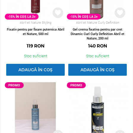
-15% ÎN COȘ LA 2+
-15% ÎN COȘ LA 2+
Abril et Nature Styling
Abril et Nature Curly Definition
Fixativ pentru par fixare puternica Abril
Gel crema fixativa pentru par cret
et Nature, 500 ml
Dinamic Curl Curly Definition Abril et
Nature, 200 ml
119
RON
140
RON
Stoc suficient
Stoc suficient
ADAUGĂ ÎN COȘ
ADAUGĂ ÎN COȘ
PROMO
PROMO