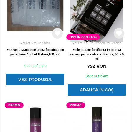
-15% ÎN COȘ LA 2+
Abril et Nature Salon
Abril et Nature Fepean Prevention
FID00010 Mantie de unica folosinta din
Fiole lotiune fortifianta impotriva
polietilena Abril et Nature,100 buc
caderii parului Abril et Nature, 50 x 5
ml
752
RON
Stoc suficient
Stoc suficient
VEZI PRODUSUL
ADAUGĂ ÎN COȘ
PROMO
PROMO