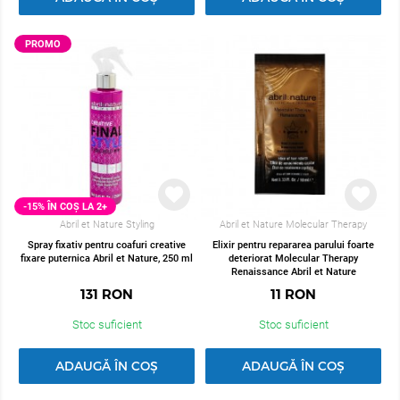
PROMO
-15% ÎN COȘ LA 2+
Abril et Nature Styling
Abril et Nature Molecular Therapy
Spray fixativ pentru coafuri creative
Elixir pentru repararea parului foarte
fixare puternica Abril et Nature, 250 ml
deteriorat Molecular Therapy
Renaissance Abril et Nature
131
RON
11
RON
Stoc suficient
Stoc suficient
ADAUGĂ ÎN COȘ
ADAUGĂ ÎN COȘ