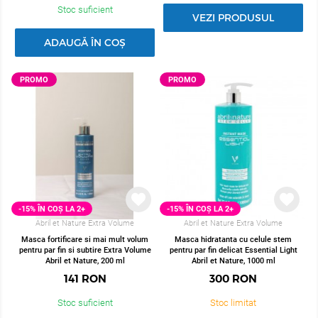
Stoc suficient
VEZI PRODUSUL
ADAUGĂ ÎN COȘ
PROMO
PROMO
-15% ÎN COȘ LA 2+
-15% ÎN COȘ LA 2+
Abril et Nature Extra Volume
Abril et Nature Extra Volume
Masca fortificare si mai mult volum
Masca hidratanta cu celule stem
pentru par fin si subtire Extra Volume
pentru par fin delicat Essential Light
Abril et Nature, 200 ml
Abril et Nature, 1000 ml
141
RON
300
RON
Stoc suficient
Stoc limitat