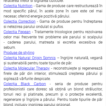
refacerea firelor si sigilarea cuticulei.
Colectia Nutrition
- Gama de produse care restructurează în
mod specific părul, în acele zone în care este cel mai
necesar, oferind energie pozitivă părului.
Colectia Correction
- Gama de produse pentru îndreptarea
si netezirea parului ondulat si pufos.
Colectia Fepean
- Tratamente tricologice pentru rezolvarea
celor mai frecvente trei probleme ale parului si scalpului
- caderea parului, matreata si excretia excesibva de
sebum.
Produse de styling
Colecția Natural Origin Somnis
– îngrijire naturală, vegană
și sustenabilă pentru toate tipurile de păr.
Colecția
Molecular Therapy
- reconstruiește și regenerează
firele de păr din interior, stimulează creșterea părului și
sigilează vârfurile despicate.
Colecția
Black Carbon
- seria de produse pentru
profesionistii care doresc să obțină un blond strălucitor,
tonuri reci și platinate, precum și o protecție excelentă,
regenerare și îngrijire a părului. Pentru toate tipurile de păr
blond, inclusiv ingrijirea parului grizonat.