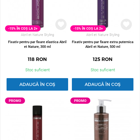
-15% ÎN COȘ LA 2+
-15% ÎN COȘ LA 2+
Abril et Nature Styling
Abril et Nature Styling
Fixativ pentru par fixare elastica Abril
Fixativ pentru par fixare extra puternica
et Nature, 300 ml
Abril et Nature, 500 ml
118
RON
125
RON
Stoc suficient
Stoc suficient
ADAUGĂ ÎN COȘ
ADAUGĂ ÎN COȘ
PROMO
PROMO