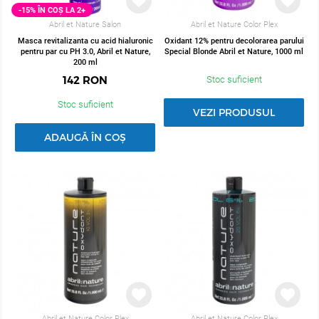
-15% ÎN COȘ LA 2+
Abril et Nature Salon
Abril et Nature Color Plex
Masca revitalizanta cu acid hialuronic
Oxidant 12% pentru decolorarea parului
pentru par cu PH 3.0, Abril et Nature,
Special Blonde Abril et Nature, 1000 ml
200 ml
142
RON
Stoc suficient
Stoc suficient
VEZI PRODUSUL
ADAUGĂ ÎN COȘ
Abril et Nature Color Plex
Abril et Nature Color Plex