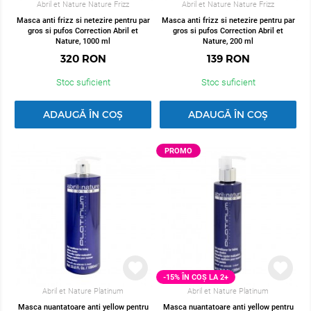
Abril et Nature Nature Frizz
Abril et Nature Nature Frizz
Masca anti frizz si netezire pentru par
Masca anti frizz si netezire pentru par
gros si pufos Correction Abril et
gros si pufos Correction Abril et
Nature, 1000 ml
Nature, 200 ml
320
RON
139
RON
Stoc suficient
Stoc suficient
ADAUGĂ ÎN COȘ
ADAUGĂ ÎN COȘ
PROMO
-15% ÎN COȘ LA 2+
Abril et Nature Platinum
Abril et Nature Platinum
Masca nuantatoare anti yellow pentru
Masca nuantatoare anti yellow pentru