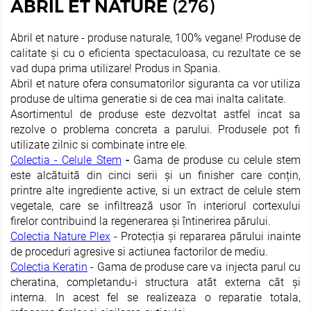
(276)
ABRIL ET NATURE
O
PROMO
Abril et nature - produse naturale, 100% vegane! Produse de
calitate și cu o eficienta spectaculoasa, cu rezultate ce se
vad dupa prima utilizare! Produs in Spania.
Abril et nature ofera consumatorilor siguranta ca vor utiliza
produse de ultima generatie si de cea mai inalta calitate.
Asortimentul de produse este dezvoltat astfel incat sa
rezolve o problema concreta a parului. Produsele pot fi
utilizate zilnic si combinate intre ele.
Colectia - Celule Stem
-
Gama de produse cu celule stem
N COȘ LA 2+
-15% ÎN COȘ LA 2+
este alcătuită din cinci serii și un finisher care conțin,
PRIMA BLONDE
STYLING GLYNT
printre alte ingrediente active, si un extract de celule stem
 nuantatoare pentru nuante reci
Crema protectie termica pe
vegetale, care se infiltrează usor în interiorul cortexului
nd ESTEL PRIMA BLONDE, 300 ml
netezirea si stralucirea parului
firelor contribuind la regenerarea și întinerirea părului.
pufos Malibu Glynt, 125 
Colectia Nature Plex
- Protecția și repararea părului inainte
de proceduri agresive si actiunea factorilor de mediu.
123
RON
91
RON
Colectia Keratin
- Gama de produse care va injecta parul cu
cheratina, completandu-i structura atât externa cât și
În stock
În stock
interna. In acest fel se realizeaza o reparatie totala,
ADAUGĂ ÎN COȘ
ADAUGĂ ÎN COȘ