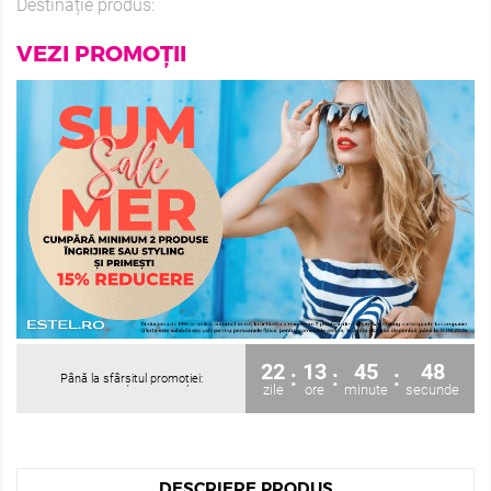
Destinație produs:
VEZI PROMOȚII
22
13
45
48
:
:
:
Până la sfârșitul promoției:
zile
ore
minute
secunde
DESCRIERE PRODUS