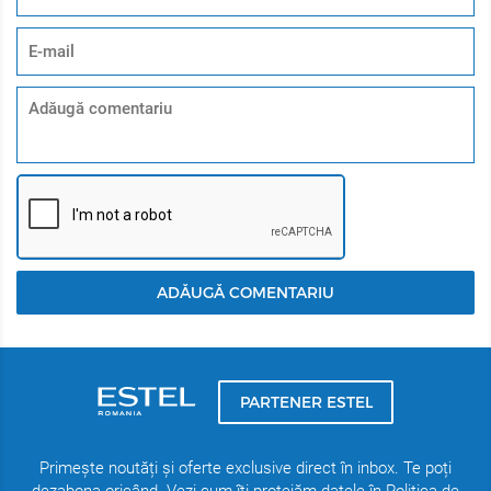
COLECTIA CONȚINE URMĂTOARELE PRODUSE:
ȘAMPON 94% de origine naturală - 250 ml
MASCA 99% de origine naturala - 250 ml
SER LEAVE-IN 98% origine naturala - 100 ml
ADĂUGĂ COMENTARIU
PARTENER ESTEL
Primește noutăți și oferte exclusive direct în inbox. Te poți
dezabona oricând. Vezi cum îți protejăm datele în Politica de