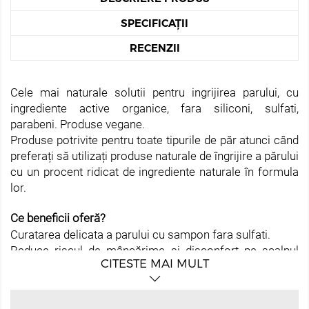
SPECIFICAȚII
RECENZII
Cele mai naturale solutii pentru ingrijirea parului, cu
ingrediente active organice, fara siliconi, sulfati,
parabeni. Produse vegane.
Produse potrivite pentru toate tipurile de păr atunci când
preferați să utilizați produse naturale de îngrijire a părului
cu un procent ridicat de ingrediente naturale în formula
lor.
Ce beneficii oferă?
Curatarea delicata a parului cu sampon fara sulfati.
Reduce riscul de mâncărime și disconfort pe scalpul
CITESTE MAI MULT
sensibil.
Hranire si hidratare prin uleiuri naturale, fara siliconi.
Repararea firelor de păr.