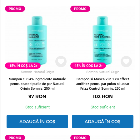
PROMO
PROMO
O
PROMO
-15% ÎN COȘ LA 2+
-15% ÎN COȘ LA 2+
Somnis Natural Origin
Somnis Natural Origin
Sampon cu 94% ingrediente naturale
Sampon si Masca 2 in 1 cu effect
pentru toate tipurile de par Natural
antifrizz pentru par pufos si uscat
Origin Somnis, 250 ml
Frizz Control Somnis, 250 ml
97
RON
102
RON
Stoc suficient
Stoc suficient
N COȘ LA 2+
-15% ÎN COȘ LA 2+
ADAUGĂ ÎN COȘ
ADAUGĂ ÎN COȘ
PRIMA BLONDE
STYLING GLYNT
 nuantatoare pentru nuante reci
Crema protectie termica pe
PROMO
PROMO