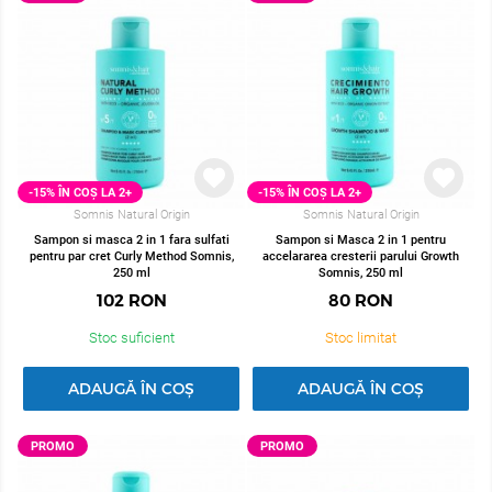
nd ESTEL PRIMA BLONDE, 300 ml
netezirea si stralucirea parului
pufos Malibu Glynt, 125 
123
RON
91
RON
În stock
În stock
ADAUGĂ ÎN COȘ
ADAUGĂ ÎN COȘ
-15% ÎN COȘ LA 2+
-15% ÎN COȘ LA 2+
Somnis Natural Origin
Somnis Natural Origin
Sampon si masca 2 in 1 fara sulfati
Sampon si Masca 2 in 1 pentru
pentru par cret Curly Method Somnis,
accelararea cresterii parului Growth
250 ml
Somnis, 250 ml
102
RON
80
RON
Stoc suficient
Stoc limitat
ADAUGĂ ÎN COȘ
ADAUGĂ ÎN COȘ
PROMO
PROMO