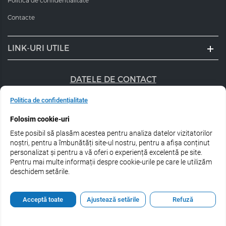
Politica de confidentialitate
Contacte
LINK-URI UTILE
DATELE DE CONTACT
+40 747 056 359
Politica de confidențialitate
Folosim cookie-uri
sales@estel.ro
Este posibil să plasăm acestea pentru analiza datelor vizitatorilor
Urmărește-ne pe rețele de socializare:
noștri, pentru a îmbunătăți site-ul nostru, pentru a afișa conținut
personalizat și pentru a vă oferi o experiență excelentă pe site.
Pentru mai multe informații despre cookie-urile pe care le utilizăm
deschidem setările.
© 2026 Estel Professional Romania
Acceptă toate
Ajustează setările
Refuză