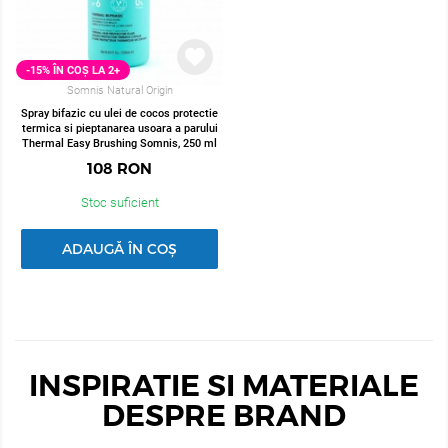
-15% ÎN COȘ LA 2+
Somnis Natural Origin
Spray bifazic cu ulei de cocos protectie
termica si pieptanarea usoara a parului
Thermal Easy Brushing Somnis, 250 ml
108
RON
Stoc suficient
ADAUGĂ ÎN COȘ
INSPIRATIE SI MATERIALE
DESPRE BRAND