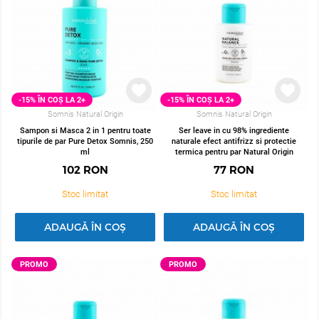
-15% ÎN COȘ LA 2+
-15% ÎN COȘ LA 2+
Somnis Natural Origin
Somnis Natural Origin
Sampon si Masca 2 in 1 pentru toate
Ser leave in cu 98% ingrediente
tipurile de par Pure Detox Somnis, 250
naturale efect antifrizz si protectie
ml
termica pentru par Natural Origin
Somnis, 100 ml
102
RON
77
RON
Stoc limitat
Stoc limitat
ADAUGĂ ÎN COȘ
ADAUGĂ ÎN COȘ
PROMO
PROMO