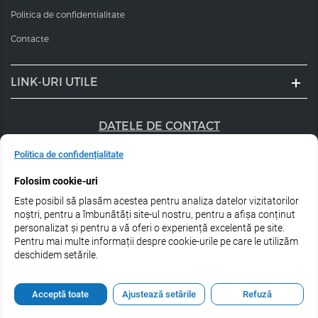
Politica de confidentialitate
Contacte
LINK-URI UTILE
DATELE DE CONTACT
+40 747 056 359
Politica de confidențialitate
Folosim cookie-uri
sales@estel.ro
Este posibil să plasăm acestea pentru analiza datelor vizitatorilor
Urmărește-ne pe rețele de socializare:
noștri, pentru a îmbunătăți site-ul nostru, pentru a afișa conținut
personalizat și pentru a vă oferi o experiență excelentă pe site.
Pentru mai multe informații despre cookie-urile pe care le utilizăm
deschidem setările.
© 2026 Estel Professional Romania
Acceptă toate
Ajustează setările
Refuză