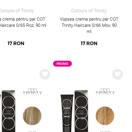
Colours of Trinity
Colours of Trinity
 crema pentru par COT
Vopsea crema pentru par COT
 Haircare 0/65 Roz, 90 ml
Trinity Haircare 0/66 Mov, 90
ml
17
RON
17
RON
PROMO