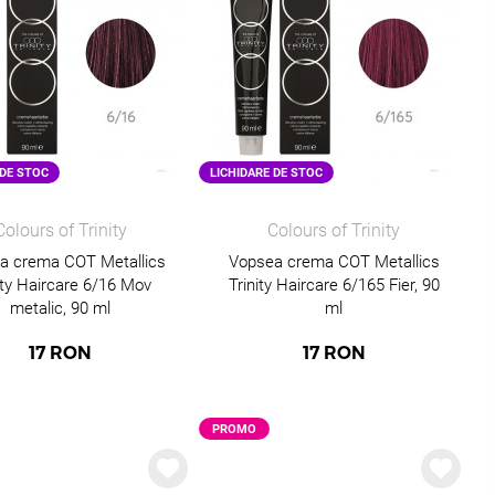
 DE STOC
LICHIDARE DE STOC
Colours of Trinity
Colours of Trinity
a crema COT Metallics
Vopsea crema COT Metallics
ity Haircare 6/16 Mov
Trinity Haircare 6/165 Fier, 90
metalic, 90 ml
ml
17
RON
17
RON
PROMO