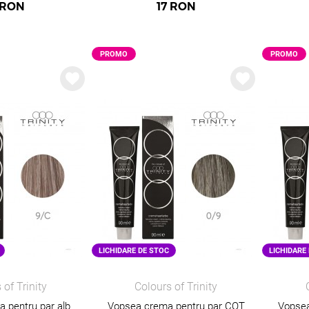
RON
17
RON
PROMO
PROMO
PROMO
LICHIDARE DE STOC
LICHIDARE
 of Trinity
Colours of Trinity
 pentru par alb
Vopsea crema pentru par COT
Vopsea