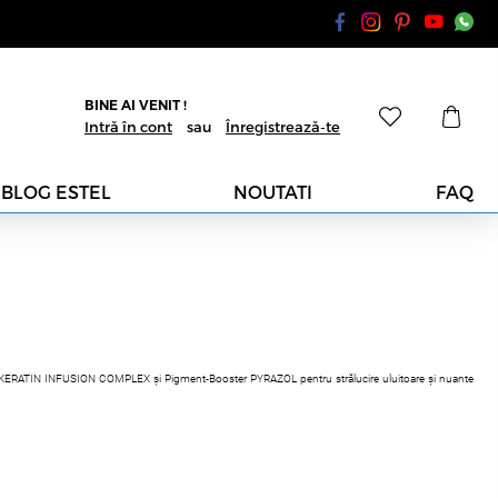
BINE AI VENIT !
Intră în cont
sau
Înregistrează-te
BLOG ESTEL
NOUTATI
FAQ
 cheie KERATIN INFUSION COMPLEX și Pigment-Booster PYRAZOL pentru strălucire uluitoare și nuante