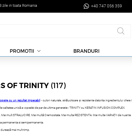
-3 zile in toata Romania
+40 747 056 359
BRANDURI
PROMOTII
(117)
S OF TRINITY
psire cu un rezultat impecabil
- culori naturale, strălucitoare și rezistente datorita ingredientului
de calitatea unică a vopselei de par de ultima generatie - TRINITY cu KERATIN INFUSION COMPLEX.
 Mai mult STRALUCIRE. Mai multă Cremositate. Mai multa REZISTENTA. Mai multe VARIAȚII de nuante.
psea permanenta si semipermanenta.
re durează mai mult timp.