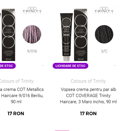
 DE STOC
LICHIDARE DE STOC
Colours of Trinity
Colours of Trinity
a crema COT Metallics
Vopsea crema pentru par alb
y Haircare 9/016 Beriliu,
COT COVERAGE Trinity
90 ml
Haircare, 3 Maro inchis, 90 ml
17
RON
17
RON