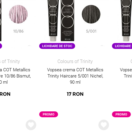
LICHIDARE DE STOC
LICHIDARE
 of Trinity
Colours of Trinity
a COT Metallics
Vopsea crema COT Metallics
Vopse
are 10/86 Bismut,
Trinity Haircare 5/001 Nichel,
Trin
0 ml
90 ml
RON
17
RON
PROMO
PROMO