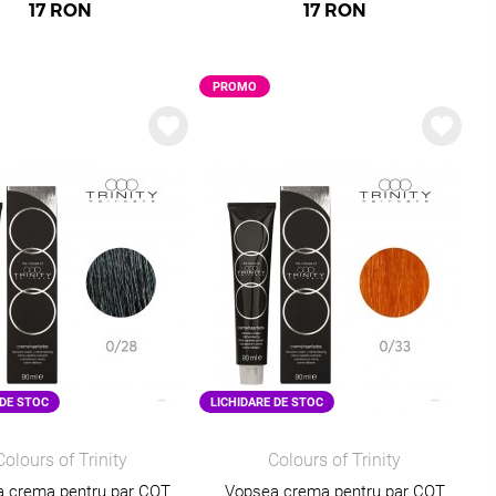
17
RON
17
RON
PROMO
PROMO
PROMO
 DE STOC
LICHIDARE DE STOC
Colours of Trinity
Colours of Trinity
 crema pentru par COT
Vopsea crema pentru par COT