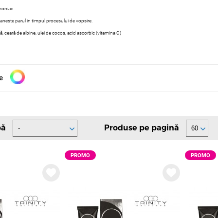
moniac.
hraneste parul in timpul procesului de vopsire.
nă, ceară de albine, ulei de cocos, acid ascorbic (vitamina C)
e
pă
Produse pe pagină
PROMO
PROMO