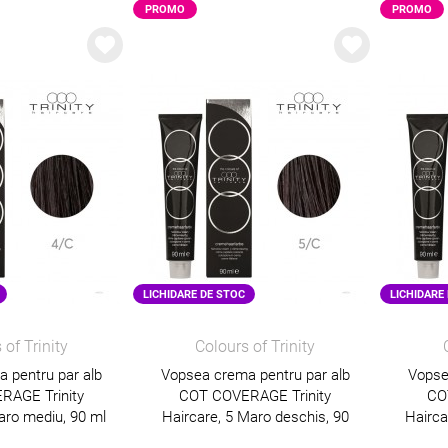
PROMO
PROMO
LICHIDARE DE STOC
LICHIDARE
 of Trinity
Colours of Trinity
 pentru par alb
Vopsea crema pentru par alb
Vopse
RAGE Trinity
COT COVERAGE Trinity
CO
aro mediu, 90 ml
Haircare, 5 Maro deschis, 90
Hairca
ml