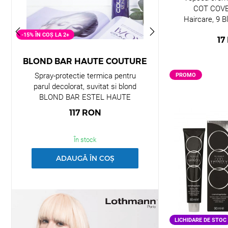
COT COVE
Haircare, 9 B
-15% ÎN COȘ LA 2+
-15% ÎN COȘ LA 2+
17
BLOND BAR HAUTE COUTURE
PRIMA
Spray-protectie termica pentru
Masca nuantatoa
PROMO
parul decolorat, suvitat si blond
reci de blon
BLOND BAR ESTEL HAUTE
BLONDE
COUTURE, 350 ml
117
RON
123
În stock
În 
ADAUGĂ ÎN COȘ
ADAUGĂ
LICHIDARE DE STOC