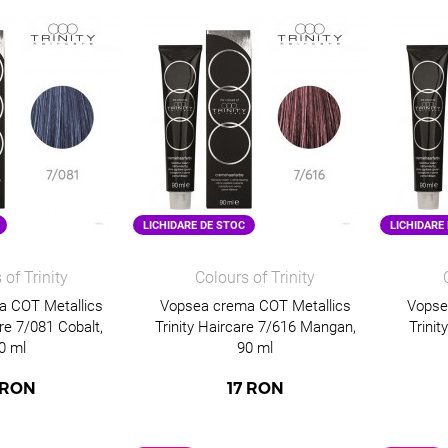
LICHIDARE DE STOC
LICHIDARE
 of Trinity
Colours of Trinity
a COT Metallics
Vopsea crema COT Metallics
Vopse
are 7/081 Cobalt,
Trinity Haircare 7/616 Mangan,
Trinit
0 ml
90 ml
RON
17
RON