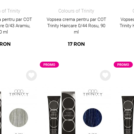
 of Trinity
Colours of Trinity
 pentru par COT
Vopsea crema pentru par COT
Vopsea
are 0/43 Aramiu,
Trinity Haircare 0/44 Rosu, 90
Trinity
0 ml
ml
RON
17
RON
PROMO
PROMO