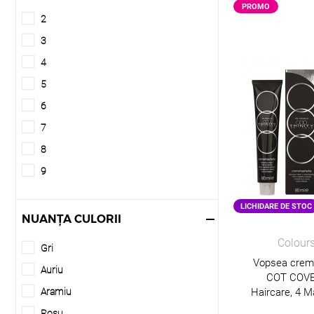
PROMO
2
3
4
5
6
7
8
9
10
LICHIDARE DE STOC
11
NUANȚA CULORII
12
Colours
Gri
Corector
Vopsea crema
Auriu
COT COVE
Aramiu
Haircare, 4 M
Roșu