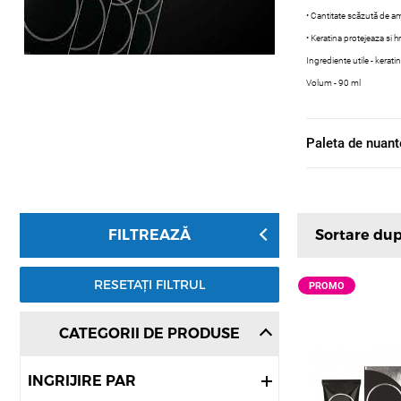
• Cantitate scăzută de a
• Keratina protejeaza si 
Ingrediente utile - kerati
Volum - 90 ml
Paleta de nuant
Sortare du
FILTREAZĂ
RESETAȚI FILTRUL
PROMO
CATEGORII DE PRODUSE
INGRIJIRE PAR