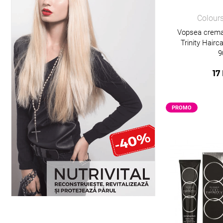
Colours
Vopsea crema
Trinity Hairc
9
17
PROMO