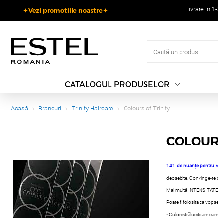
Livrare in 1
✦Vezi promotiile noastre✦
CATALOGUL PRODUSELOR
Acasă
Branduri
Trinity Haircare
Colours of Trinity
COLOUR
141 de nuanțe pentru vo
deosebite. Convinge-te 
Mai multă INTENSITATE.
Poate fi folosita ca vo
• Culori strălucitoare ca