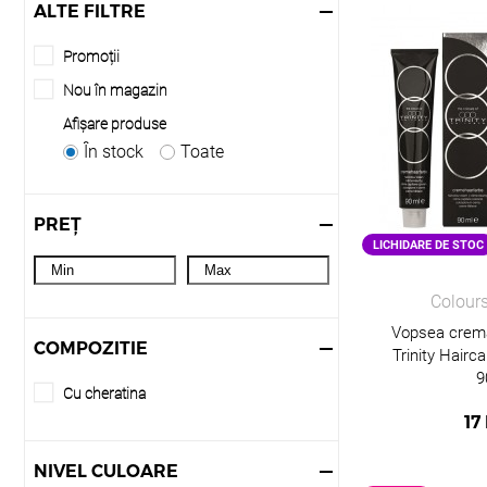
ALTE FILTRE
Promoții
Nou în magazin
Afişare produse
În stock
Toate
PREȚ
LICHIDARE DE STOC
Colours
Vopsea crem
COMPOZITIE
Trinity Hairc
9
Cu cheratina
17
NIVEL CULOARE