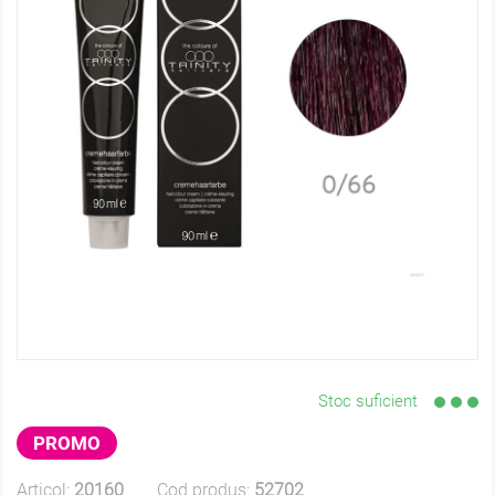
Stoc suficient
PROMO
Articol:
20160
Cod produs:
52702