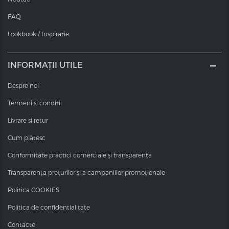
și 12 cu un raport de amestec de 1:2. Nuanțe blonde
FAQ
foarte puternice, pentru rezultate și mai exacte.
Valoarea pH-ului
Lookbook / Inspiratie
Valorile pH-ului vopselelor COT sunt între 10,0 și 11,6 - în
funcție de nuanță.
INFORMAȚII UTILE
Despre noi
Termeni si conditii
Livrare si retur
Cum plătesc
Conformitate practici comerciale și transparență
Transparența prețurilor și a campaniilor promoționale
Politica COOKIES
Politica de confidentialitate
Contacte