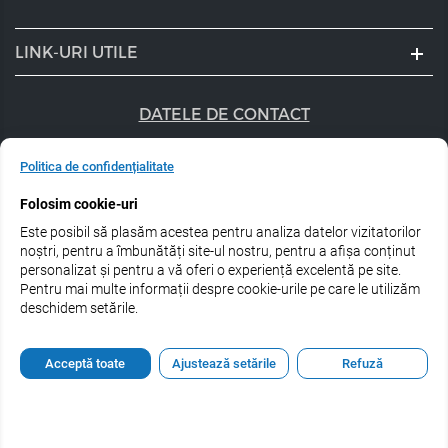
LINK-URI UTILE
DATELE DE CONTACT
+40 747 056 359
Politica de confidențialitate
sales@estel.ro
Folosim cookie-uri
Este posibil să plasăm acestea pentru analiza datelor vizitatorilor
Urmărește-ne pe rețele de socializare:
noștri, pentru a îmbunătăți site-ul nostru, pentru a afișa conținut
personalizat și pentru a vă oferi o experiență excelentă pe site.
Pentru mai multe informații despre cookie-urile pe care le utilizăm
deschidem setările.
© 2026 Estel Professional Romania
Acceptă toate
Ajustează setările
Refuză