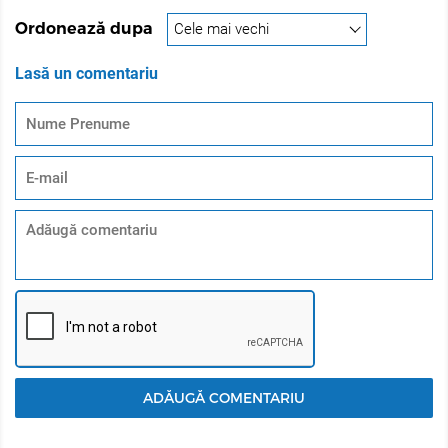
rezistenta. În plus, face parul mai străluctor. Este un
Ordonează dupa
booster profesional pentru nuanțe de violet și roșu
excelente și de lungă durată.
Lasă un comentariu
KERATIN INFUSION COMPLEX protejează și hrănește
părul în timpul aplicării vopselei. Keratina – o
componenta esențială a părului – penetreaza profund
firul de par împreună cu pigmenții. Deci, echilibrează
structura naturală a părului chiar în timpul vopsirii. Mai
mult decât atât, COMPLEXUL de KERATINĂ întărește
părul din interior și îi umple structura. Proteina
regenerează firul de păr într-un mod natural, îl face
neded și reface structura lui naturala.
Micropigmenti - o performanță mai bună de depunere a
micropigmenților de ultimă generație ce oferă parului
nuante de o intensitate profunda și strălucire.
Compozitia optima
Ceara de albine și uleiul de cocos oferă suplimentar
ADĂUGĂ COMENTARIU
cremozitate consistentei vopselei, iar amestecarea și
dozarea vopselei sunt simplificate. Cantitatea de