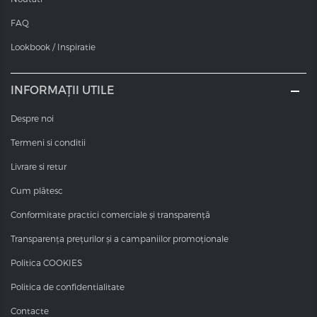
și 12 cu un raport de amestec de 1:2. Nuanțe blonde
FAQ
foarte puternice, pentru rezultate și mai exacte.
Valoarea pH-ului
Lookbook / Inspiratie
Valorile pH-ului vopselelor COT sunt între 10,0 și 11,6 - în
funcție de nuanță.
INFORMAȚII UTILE
Despre noi
Termeni si conditii
Livrare si retur
Cum plătesc
Conformitate practici comerciale și transparență
Transparența prețurilor și a campaniilor promoționale
Politica COOKIES
Politica de confidentialitate
Contacte