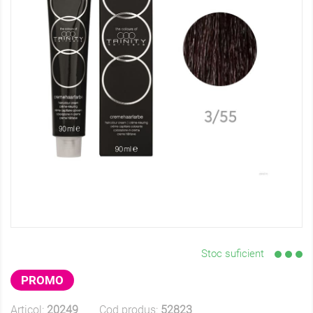
Stoc suficient
PROMO
Articol:
20249
Cod produs:
52823