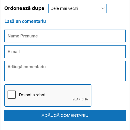
rezistenta. În plus, face parul mai străluctor. Este un
Ordonează dupa
booster profesional pentru nuanțe de violet și roșu
excelente și de lungă durată.
Lasă un comentariu
KERATIN INFUSION COMPLEX protejează și hrănește
părul în timpul aplicării vopselei. Keratina – o
componenta esențială a părului – penetreaza profund
firul de par împreună cu pigmenții. Deci, echilibrează
structura naturală a părului chiar în timpul vopsirii. Mai
mult decât atât, COMPLEXUL de KERATINĂ întărește
părul din interior și îi umple structura. Proteina
regenerează firul de păr într-un mod natural, îl face
neded și reface structura lui naturala.
Micropigmenti - o performanță mai bună de depunere a
micropigmenților de ultimă generație ce oferă parului
nuante de o intensitate profunda și strălucire.
Compozitia optima
Ceara de albine și uleiul de cocos oferă suplimentar
ADĂUGĂ COMENTARIU
cremozitate consistentei vopselei, iar amestecarea și
dozarea vopselei sunt simplificate. Cantitatea de