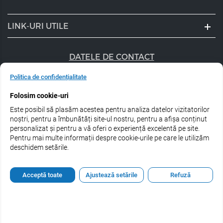
LINK-URI UTILE
DATELE DE CONTACT
+40 747 056 359
Politica de confidențialitate
Folosim cookie-uri
sales@estel.ro
Este posibil să plasăm acestea pentru analiza datelor vizitatorilor
Urmărește-ne pe rețele de socializare:
noștri, pentru a îmbunătăți site-ul nostru, pentru a afișa conținut
personalizat și pentru a vă oferi o experiență excelentă pe site.
Pentru mai multe informații despre cookie-urile pe care le utilizăm
deschidem setările.
© 2026 Estel Professional Romania
Acceptă toate
Ajustează setările
Refuză