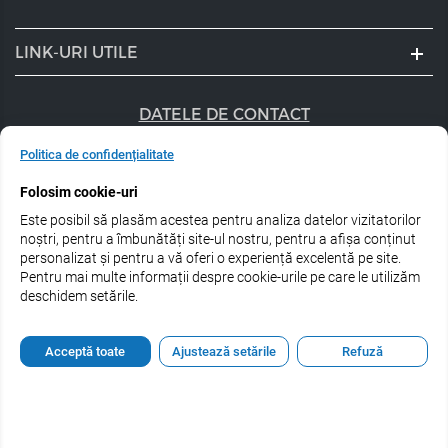
LINK-URI UTILE
DATELE DE CONTACT
+40 747 056 359
Politica de confidențialitate
Folosim cookie-uri
sales@estel.ro
Este posibil să plasăm acestea pentru analiza datelor vizitatorilor
Urmărește-ne pe rețele de socializare:
noștri, pentru a îmbunătăți site-ul nostru, pentru a afișa conținut
personalizat și pentru a vă oferi o experiență excelentă pe site.
Pentru mai multe informații despre cookie-urile pe care le utilizăm
deschidem setările.
© 2026 Estel Professional Romania
Acceptă toate
Ajustează setările
Refuză