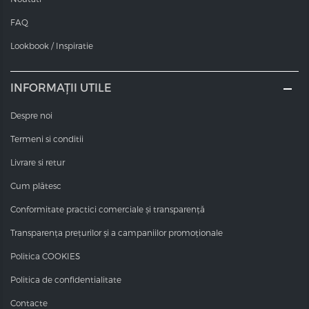
și 12 cu un raport de amestec de 1:2. Nuanțe blonde
FAQ
foarte puternice, pentru rezultate și mai exacte.
Valoarea pH-ului
Lookbook / Inspiratie
Valorile pH-ului vopselelor COT sunt între 10,0 și 11,6 - în
funcție de nuanță.
INFORMAȚII UTILE
Despre noi
Termeni si conditii
Livrare si retur
Cum plătesc
Conformitate practici comerciale și transparență
Transparența prețurilor și a campaniilor promoționale
Politica COOKIES
Politica de confidentialitate
Contacte