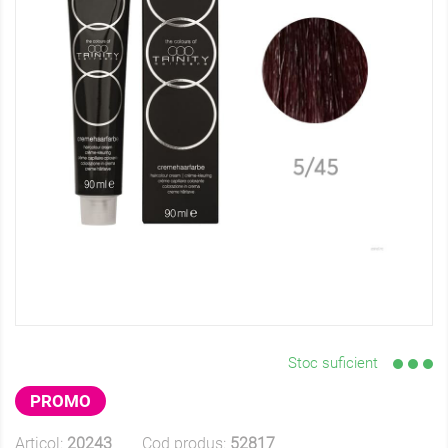
Stoc suficient
PROMO
Articol:
20243
Cod produs:
52817