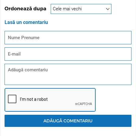
rezistenta. În plus, face parul mai străluctor. Este un
Ordonează dupa
booster profesional pentru nuanțe de violet și roșu
excelente și de lungă durată.
Lasă un comentariu
KERATIN INFUSION COMPLEX protejează și hrănește
părul în timpul aplicării vopselei. Keratina – o
componenta esențială a părului – penetreaza profund
firul de par împreună cu pigmenții. Deci, echilibrează
structura naturală a părului chiar în timpul vopsirii. Mai
mult decât atât, COMPLEXUL de KERATINĂ întărește
părul din interior și îi umple structura. Proteina
regenerează firul de păr într-un mod natural, îl face
neded și reface structura lui naturala.
Micropigmenti - o performanță mai bună de depunere a
micropigmenților de ultimă generație ce oferă parului
nuante de o intensitate profunda și strălucire.
Compozitia optima
Ceara de albine și uleiul de cocos oferă suplimentar
ADĂUGĂ COMENTARIU
cremozitate consistentei vopselei, iar amestecarea și
dozarea vopselei sunt simplificate. Cantitatea de