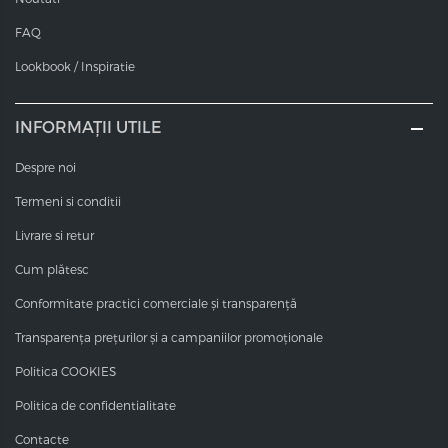
ulei de argan de înaltă calitate. Ei repara, calmeaza și
hranesc parul și scalpul.
FAQ
Miros placut
Lookbook / Inspiratie
Vopseaua crema pentru par VDT are un miros foarte
plăcut. Nu veți simti amoniacul sau alte mirosuri
INFORMAȚII UTILE
deranjante.
Despre noi
Termeni si conditii
Livrare si retur
Cum plătesc
Conformitate practici comerciale și transparență
Transparența prețurilor și a campaniilor promoționale
Politica COOKIES
Politica de confidentialitate
Contacte