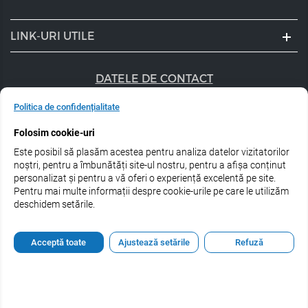
LINK-URI UTILE
DATELE DE CONTACT
+40 747 056 359
Politica de confidențialitate
Folosim cookie-uri
sales@estel.ro
Este posibil să plasăm acestea pentru analiza datelor vizitatorilor
Urmărește-ne pe rețele de socializare:
noștri, pentru a îmbunătăți site-ul nostru, pentru a afișa conținut
personalizat și pentru a vă oferi o experiență excelentă pe site.
Pentru mai multe informații despre cookie-urile pe care le utilizăm
deschidem setările.
© 2026 Estel Professional Romania
Acceptă toate
Ajustează setările
Refuză