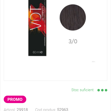
Stoc suficient
PROMO
Articol:
29918
Cod produs:
52963