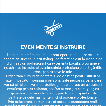
EVENIMENTE SI INSTRUIRE
La
estel.ro
creăm mai mult decât oportunități — construim
cariere de succes în hairstyling
. Indiferent că ești la început de
drum sau un profesionist cu experiență bogată, programele
noastre de instruire și evenimentele profesionale sunt gândite
exact pentru nevoile tale.
Organizăm
cursuri de coafare și coloristică
pentru stilisti și
frizeri începători,
seminarii personalizate
pentru saloane care
vor să-și ridice nivelul serviciilor, și
masterclass-uri
cu traineri
certificați pentru coloristi, coafori și maeștri hairstyling cu
experiență — sesiuni hands-on, practice și inspiraționale,
centrate pe cele mai noi tehnici și produse profesionale.
Prin
colaborare, comunicare și acces la cunoaștere reală
,
transformăm fiecare eveniment într-o experiență care se vede