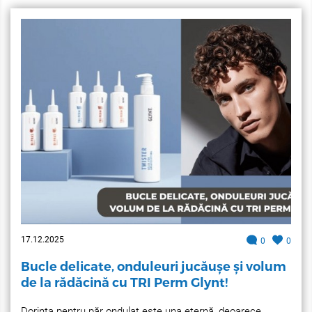
17.12.2025
0
0
Bucle delicate, onduleuri jucăușe și volum
de la rădăcină cu TRI Perm Glynt!
Dorința pentru păr ondulat este una eternă, deoarece