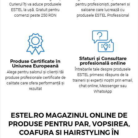
Curierul îți va aduce produsele
pentru profesioniști, parteneri si
ESTEL la ușă. Gratuit pentru
saloane care lucrează cu
comenzi peste 250 RON
produsele ESTEL Professional
Sfaturi și Consultare
Produse Certificate în
profesională online
Uniunea Europeană
Întrebarile tale despre produsele
Alege pentru salonul și clienții tăi
ESTEL primesc răspuns de la
produse profesionale certificate de
trainerii și experții noștri prin email,
calitate care ofera performanță și
chat online, Messenger sau
rezultat
WhatsApp
ESTEL.RO MAGAZINUL ONLINE DE
PRODUSE PENTRU PAR, VOPSIREA,
COAFURA SI HAIRSTYLING ÎN