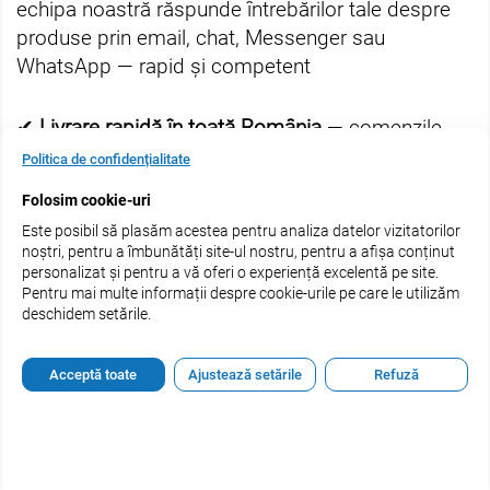
echipa noastră răspunde întrebărilor tale despre
produse prin email, chat, Messenger sau
WhatsApp — rapid și competent
✔
Livrare rapidă în toată România
— comenzile
tale ajung în 1–3 zile, indiferent că ești în
Politica de confidențialitate
București, Cluj, Iași, Timișoara sau în orice alt oraș
Folosim cookie-uri
din țară
Este posibil să plasăm acestea pentru analiza datelor vizitatorilor
noștri, pentru a îmbunătăți site-ul nostru, pentru a afișa conținut
Vrei să devii partener estel.ro?
Contactează-ne
personalizat și pentru a vă oferi o experiență excelentă pe site.
Pentru mai multe informații despre cookie-urile pe care le utilizăm
acum și află condițiile speciale pentru salonul tău
.
deschidem setările.
De Ce Aleg Profesioniștii și Clienții estel.ro
Acceptă toate
Ajustează setările
Refuză
Produse 100% originale
— lucrăm direct cu
brandurile sau distribuitorii autorizați, fără
intermediari și fără risc de produse contrafăcute.