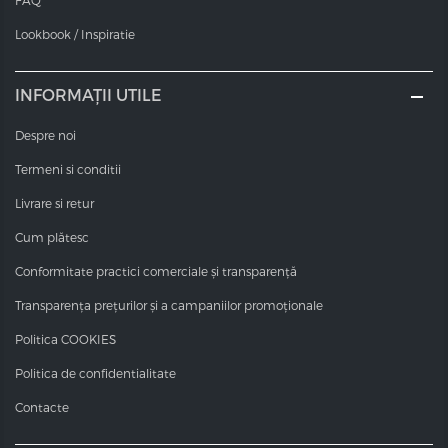
FAQ
și 12 cu un raport de amestec de 1:2. Nuanțe blonde
Lookbook / Inspiratie
foarte puternice, pentru rezultate și mai exacte.
Valoarea pH-ului
Valorile pH-ului vopselelor COT sunt între 10,0 și 11,6 - în
INFORMAȚII UTILE
funcție de nuanță.
Despre noi
Termeni si conditii
Livrare si retur
Cum plătesc
Conformitate practici comerciale și transparență
Transparența prețurilor și a campaniilor promoționale
Politica COOKIES
Politica de confidentialitate
Contacte