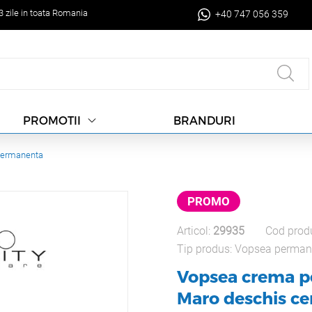
-3 zile in toata Romania
+40 747 056 359
BRANDURI
PROMOTII
permanenta
PROMO
Articol:
29935
Cod prod
Tip produs:
Vopsea perman
Vopsea crema pe
Maro deschis ce