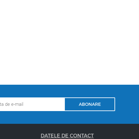
e înaltă calitate. Ei repara, calmeaza și hranesc parul și
ABONARE
DATELE DE CONTACT