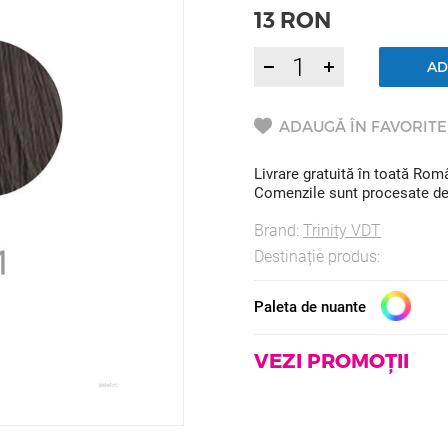
13
RON
AD
ADAUGĂ ÎN FAVORITE
Livrare gratuită în toată Ro
Comenzile sunt procesate de l
Brand:
Trinity VDT
Destinație produs:
Paleta de nuante
VEZI PROMOȚII