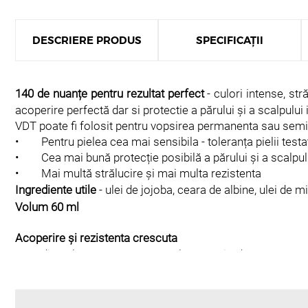
DESCRIERE PRODUS
SPECIFICAȚII
140 de nuanțe pentru rezultat perfect
- culori intense, s
acoperire perfectă dar si protectie a părului și a scalpului i
VDT poate fi folosit pentru vopsirea permanenta sau se
• Pentru pielea cea mai sensibila - toleranța pielii test
• Cea mai bună protecție posibilă a părului și a scalpul
• Mai multă strălucire și mai multa rezistenta
Ingrediente utile
- ulei de jojoba, ceara de albine, ulei de mi
Volum 60 ml
Acoperire și rezistenta crescuta
Ingredientele VDT sunt atent selectate si adaptate pemtru
nuanțele fashion.
Protejează părul și scalpul
Ingrediente speciale precum ulei de jojoba, ceară de albin