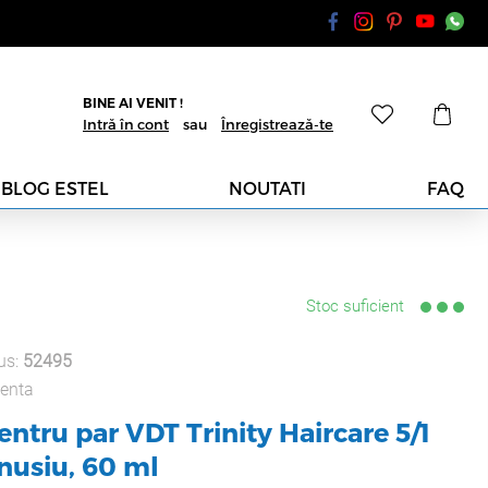
BINE AI VENIT !
Intră în cont
sau
Înregistrează-te
BLOG ESTEL
NOUTATI
FAQ
Stoc suficient
us:
52495
enta
ntru par VDT Trinity Haircare 5/1
nusiu, 60 ml