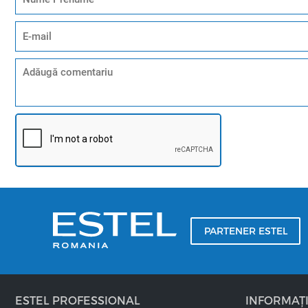
Ulei de argan
Vopseaua VDT lucreaza perfect in combinatie cu oxidantii 
scalpul.
Miros placut
Vopseaua crema pentru par VDT are un miros foarte plăcut
PARTENER ESTEL
ESTEL PROFESSIONAL
INFORMAȚI