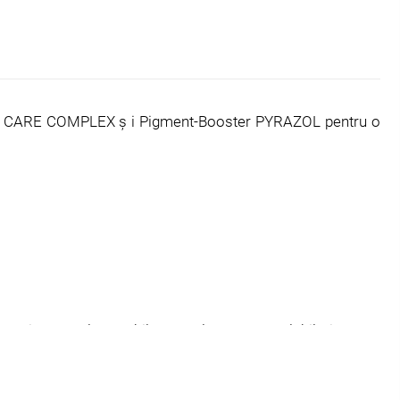
IBRANT CARE COMPLEX ș i Pigment-Booster PYRAZOL pentru o
 si un rezultat stabil. Acest lucru este valabil și pentru
unt folosite pentru a stabiliza structura părului în timpul