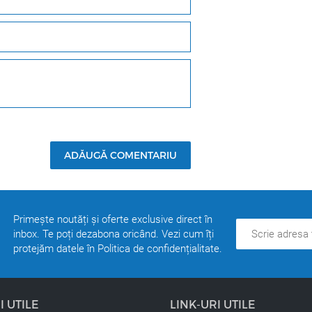
OXIGEN VDT. Oxidantii VDT sunt îmbogățiți cu ulei de argan d
. Nu veți simti amoniacul sau alte mirosuri deranjante.
ADĂUGĂ COMENTARIU
Primește noutăți și oferte exclusive direct în
inbox. Te poți dezabona oricând. Vezi cum îți
protejăm datele în Politica de confidențialitate.
I UTILE
LINK-URI UTILE