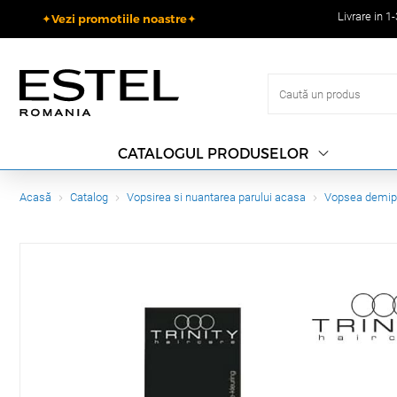
Livrare in 1
✦Vezi promotiile noastre✦
CATALOGUL PRODUSELOR
Acasă
Catalog
Vopsirea si nuantarea parului acasa
Vopsea demi