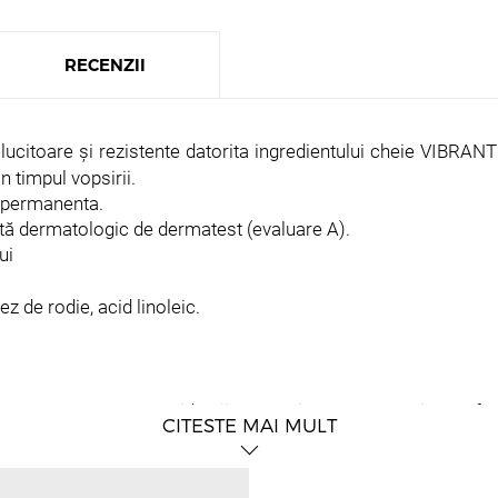
RECENZII
trălucitoare și rezistente datorita ingredientului cheie V
n timpul vopsirii.
mipermanenta.
ată dermatologic de dermatest (evaluare A).
ui
ez de rodie, acid linoleic.
 amestecarea cu oxidantii VDT, asigura o acoperire perfecta
CITESTE MAI MULT
e, uleiul de rodie si uleiul de argan din produsele noastre s