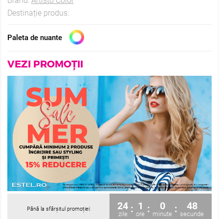
Brand:
Artisto Color
Destinație produs:
Paleta de nuante
VEZI PROMOȚII
24
1
0
48
:
:
:
Până la sfârșitul promoției:
zile
ore
minute
secunde