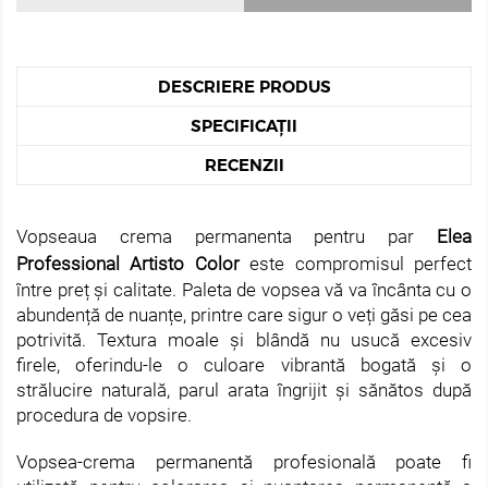
DESCRIERE PRODUS
SPECIFICAȚII
RECENZII
Vopseaua crema permanenta pentru par
Elea
Professional Artisto Color
este compromisul perfect
între preț și calitate. Paleta de vopsea vă va încânta cu o
abundență de nuanțe, printre care sigur o veți găsi pe cea
potrivită. Textura moale și blândă nu usucă excesiv
firele, oferindu-le o culoare vibrantă bogată și o
strălucire naturală, parul arata îngrijit și sănătos după
procedura de vopsire.
Vopsea-crema permanentă profesională poate fi
utilizată pentru colorarea și nuantarea permanentă a