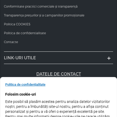
Conformitate practici comerciale și transparență
Transparența prețurilor și a campaniilor promoționale
Politica COOKIES
Politica de confidentialitate
Contacte
LINK-URI UTILE
DATELE DE CONTACT
+40 747 056 359
Politica de confidențialitate
Folosim cookie-uri
sales@estel.ro
Este posibil să plasăm acestea pentru analiza datelor vizitatorilor
Urmărește-ne pe rețele de socializare:
noștri, pentru a îmbunătăți site-ul nostru, pentru a afișa conținut
personalizat și pentru a vă oferi o experiență excelentă pe site.
Pentru mai multe informații despre cookie-urile pe care le utilizăm